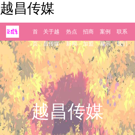
越昌传媒
首
关于越
热点
招商
案例
联系
页
昌传媒
新闻
加盟
展示
我们
越昌传媒